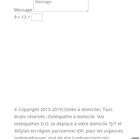
Message
9 + 13
=
Envoi
PRENDRE RENDEZ-VOUS EN
LIGNE
© Copyright 2013-2019|Ostéo à domicile| Tous
droits réservés -Ostéopathe à domicile. Vos
ostéopathes D.O, se déplace à votre domicile 7J/7 et
365J/an en région parisienne/ IDF, pour les urgences
ostéopathiques, mal de dos,lumbago,torticolis…