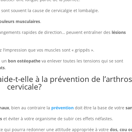
sont souvent la cause de cervicalgie et lombalgie.
ouleurs musculaires
.
changements rapides de direction… peuvent entraîner des
lésions
 l’impression que vos muscles sont « grippés ».
,
un
bon ostéopathe
va enlever toutes les tensions qui se sont
nts
.
de-t-elle à la prévention de l’arthro
cervicale?
maux
, bien au contraire la
prévention
doit être la base de votre
sa
es
et éviter à votre organisme de subir ces effets néfastes.
te qui pourra redonner une attitude appropriée à votre
dos, cou o