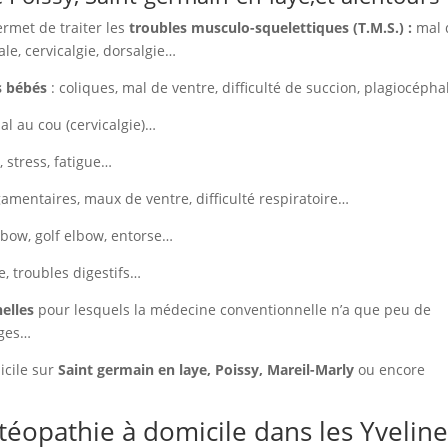
rmet de traiter les
troubles musculo-squelettiques (T.M.S.) :
mal 
ale, cervicalgie, dorsalgie…
s bébés
: coliques, mal de ventre, difficulté de succion, plagiocépha
mal au cou (cervicalgie)…
 stress, fatigue…
gamentaires, maux de ventre, difficulté respiratoire…
elbow, golf elbow, entorse…
he, troubles digestifs…
elles
pour lesquels la médecine conventionnelle n’a que peu de
iges…
icile sur
Saint germain en laye, Poissy, Mareil-Marly
ou encore
stéopathie à domicile dans les Yveline