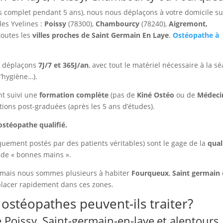
 complet pendant 5 ans), nous nous déplaçons à votre domicile su
des Yvelines :
Poissy
(78300),
Chambourcy
(78240),
Aigremont,
toutes les
villes proches de Saint Germain En Laye
.
Ostéopathe à
us déplaçons
7J/7 et 365J/an
, avec tout le matériel nécessaire à la s
d’hygiène…).
nt suivi une
formation complète
(pas de
Kiné Ostéo
ou de
Médeci
tions post-graduées (après les 5 ans d’études).
ostéopathe qualifié.
niquement postés par des patients véritables) sont le gage de la
qual
 de « bonnes mains ».
, mais nous sommes plusieurs à habiter
Fourqueux
,
Saint germain
placer rapidement dans ces zones.
 ostéopathes peuvent-ils traiter?
 Poissy, Saint-germain-en-laye,et alentours