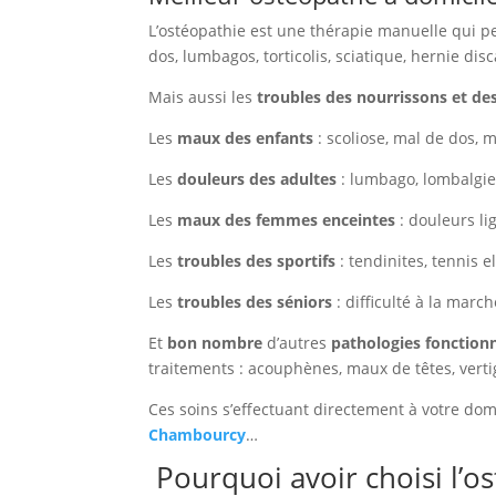
L’ostéopathie est une thérapie manuelle qui pe
dos, lumbagos, torticolis, sciatique, hernie disc
Mais aussi les
troubles des nourrissons et de
Les
maux des enfants
: scoliose, mal de dos, 
Les
douleurs des adultes
: lumbago, lombalgie,
Les
maux des femmes enceintes
: douleurs li
Les
troubles des sportifs
: tendinites, tennis 
Les
troubles des séniors
: difficulté à la marc
Et
bon nombre
d’autres
pathologies fonctionn
traitements : acouphènes, maux de têtes, vert
Ces soins s’effectuant directement à votre dom
Chambourcy
…
Pourquoi avoir choisi l’o