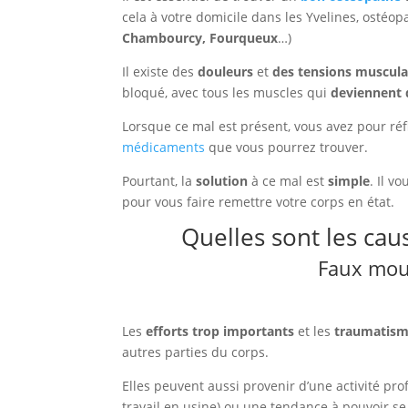
cela à votre domicile dans les Yvelines, ostéop
Chambourcy, Fourqueux
…)
Il existe des
douleurs
et
des tensions muscula
bloqué, avec tous les muscles qui
deviennent
Lorsque ce mal est présent, vous avez pour ré
médicaments
que vous pourrez trouver.
Pourtant, la
solution
à ce mal est
simple
. Il v
pour vous faire remettre votre corps en état.
Quelles sont les cau
Faux mouv
Les
efforts trop importants
et les
traumatism
autres parties du corps.
Elles peuvent aussi provenir d’une activité pr
travail en usine) ou une tendance à pouvoir se