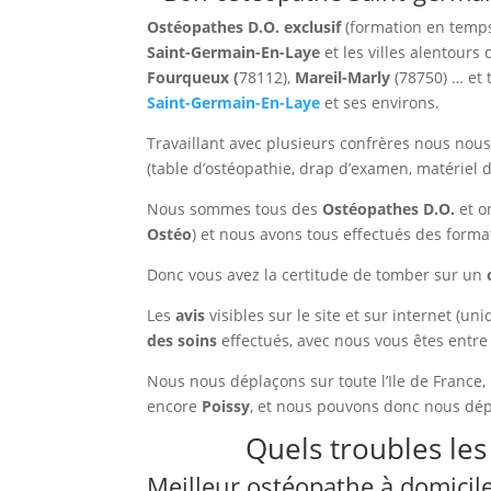
Ostéopathes D.O. exclusif
(formation en temps
Saint-Germain-En-Laye
et les villes alentours 
Fourqueux (
78112),
Mareil-Marly
(78750) … et 
Saint-Germain-En-
Laye
et ses environs.
Travaillant avec plusieurs confrères nous no
(table d’ostéopathie, drap d’examen, matériel 
Nous sommes tous des
Ostéopathes D.O.
et o
Ostéo
) et nous avons tous effectués des forma
Donc vous avez la certitude de tomber sur un
Les
avis
visibles sur le site et sur internet (u
des soins
effectués, avec nous vous êtes entre
Nous nous déplaçons sur toute l’Ile de France
encore
Poissy
, et nous pouvons donc nous dé
Quels troubles les
Meilleur ostéopathe à domicile