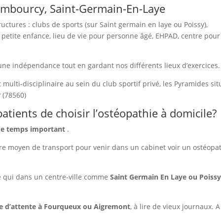
ambourcy, Saint-Germain-En-Laye
ructures : clubs de sports (sur Saint germain en laye ou Poissy),
, petite enfance, lieu de vie pour personne âgé, EHPAD, centre pour
 une indépendance tout en gardant nos différents lieux d’exercices.
 multi-disciplinaire au sein du club sportif privé, les Pyramides sit
 (78560)
patients de choisir l’ostéopathie à domicile?
de temps important
.
tre moyen de transport pour venir dans un cabinet voir un ostéopa
ce qui dans un centre-ville comme
Saint Germain En Laye ou Poiss
le d’attente à Fourqueux ou Aigremont
, à lire de vieux journaux. A