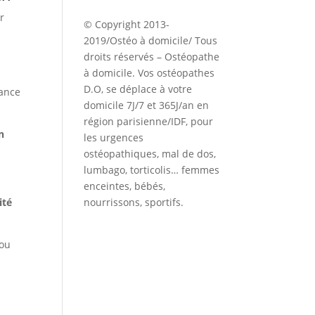
r
© Copyright 2013-
2019/Ostéo à domicile/ Tous
droits réservés – Ostéopathe
à domicile. Vos ostéopathes
D.O, se déplace à votre
éance
domicile 7J/7 et 365J/an en
région parisienne/IDF, pour
n
les urgences
ostéopathiques, mal de dos,
lumbago, torticolis… femmes
enceintes, bébés,
ité
nourrissons, sportifs.
ou