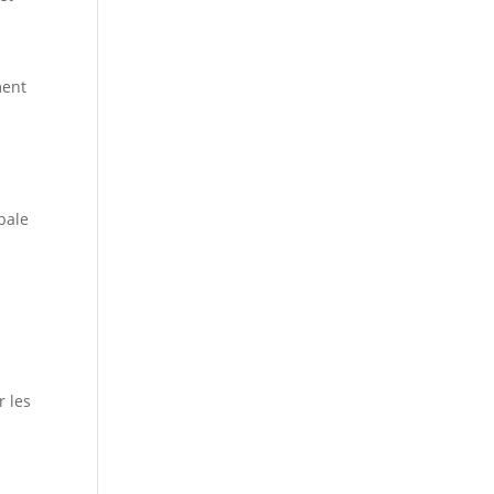
ment
obale
r les