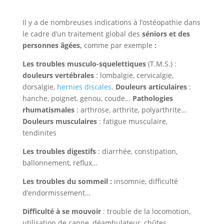
Il y a de nombreuses indications à l’ostéopathie dans
le cadre d’un traitement global des
séniors et des
personnes âgées,
comme par exemple
:
Les troubles
musculo-squelettiques
(T.M.S.) :
douleurs vertébrales
: lombalgie, cervicalgie,
dorsalgie,
hernies discales
.
Douleurs articulaires
:
hanche, poignet, genou, coude…
Pathologies
rhumatismales
: arthrose, arthrite, polyarthrite…
Douleurs musculaires
: fatigue musculaire,
tendinites
Les troubles digestifs
: diarrhée, constipation,
ballonnement, reflux…
Les troubles du sommeil :
insomnie, difficulté
d’endormissement…
Difficulté à se mouvoir
: trouble de la locomotion,
utilisation de canne, déambulateur, chûtes…