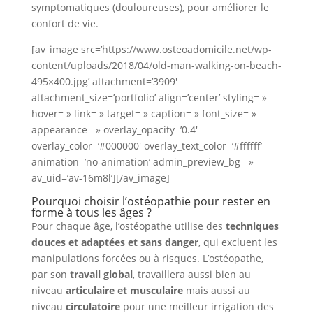
symptomatiques (douloureuses), pour améliorer le
confort de vie.
[av_image src=’https://www.osteoadomicile.net/wp-
content/uploads/2018/04/old-man-walking-on-beach-
495×400.jpg’ attachment=’3909′
attachment_size=’portfolio’ align=’center’ styling= »
hover= » link= » target= » caption= » font_size= »
appearance= » overlay_opacity=’0.4′
overlay_color=’#000000′ overlay_text_color=’#ffffff’
animation=’no-animation’ admin_preview_bg= »
av_uid=’av-16m8l’][/av_image]
Pourquoi choisir l’ostéopathie pour rester en
forme à tous les âges ?
Pour chaque âge, l’ostéopathe utilise des
techniques
douces et adaptées et sans danger
, qui excluent les
manipulations forcées ou à risques. L’ostéopathe,
par son
travail global
, travaillera aussi bien au
niveau
articulaire et musculaire
mais aussi au
niveau
circulatoire
pour une meilleur irrigation des