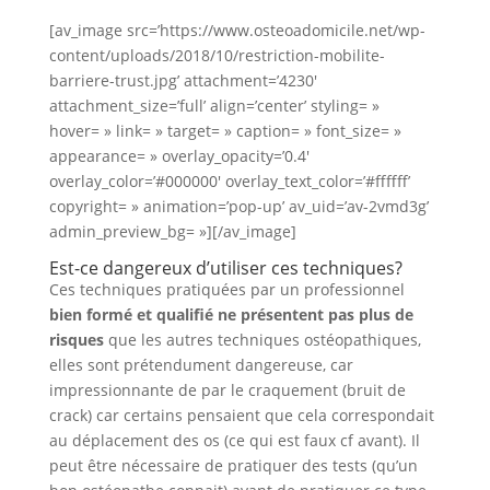
[av_image src=’https://www.osteoadomicile.net/wp-
content/uploads/2018/10/restriction-mobilite-
barriere-trust.jpg’ attachment=’4230′
attachment_size=’full’ align=’center’ styling= »
hover= » link= » target= » caption= » font_size= »
appearance= » overlay_opacity=’0.4′
overlay_color=’#000000′ overlay_text_color=’#ffffff’
copyright= » animation=’pop-up’ av_uid=’av-2vmd3g’
admin_preview_bg= »][/av_image]
Est-ce dangereux d’utiliser ces techniques?
Ces techniques pratiquées par un professionnel
bien formé et qualifié
ne présentent pas plus de
risques
que les autres techniques ostéopathiques,
elles sont prétendument dangereuse, car
impressionnante de par le craquement (bruit de
crack) car certains pensaient que cela correspondait
au déplacement des os (ce qui est faux cf avant). Il
peut être nécessaire de pratiquer des tests (qu’un