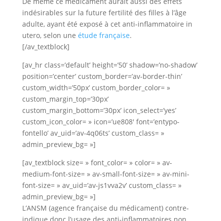
De même ce médicament aurait aussi des effets
indésirables sur la future fertilité des filles à l’âge
adulte, ayant été exposé à cet anti-inflammatoire in
utero, selon une
étude française
.
[/av_textblock]
[av_hr class=’default’ height=’50’ shadow=’no-shadow’
position=’center’ custom_border=’av-border-thin’
custom_width=’50px’ custom_border_color= »
custom_margin_top=’30px’
custom_margin_bottom=’30px’ icon_select=’yes’
custom_icon_color= » icon=’ue808′ font=’entypo-
fontello’ av_uid=’av-4q06ts’ custom_class= »
admin_preview_bg= »]
[av_textblock size= » font_color= » color= » av-
medium-font-size= » av-small-font-size= » av-mini-
font-size= » av_uid=’av-js1vva2v’ custom_class= »
admin_preview_bg= »]
L’ANSM (agence française du médicament) contre-
indique donc l’usage des anti-inflammatoires non