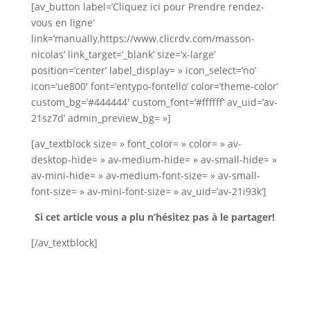
[av_button label=’Cliquez ici pour Prendre rendez-
vous en ligne’
link=’manually,https://www.clicrdv.com/masson-
nicolas’ link_target=’_blank’ size=’x-large’
position=’center’ label_display= » icon_select=’no’
icon=’ue800′ font=’entypo-fontello’ color=’theme-color’
custom_bg=’#444444′ custom_font=’#ffffff’ av_uid=’av-
21sz7d’ admin_preview_bg= »]
[av_textblock size= » font_color= » color= » av-
desktop-hide= » av-medium-hide= » av-small-hide= »
av-mini-hide= » av-medium-font-size= » av-small-
font-size= » av-mini-font-size= » av_uid=’av-21i93k’]
Si cet article vous a plu n’hésitez pas à le partager!
[/av_textblock]