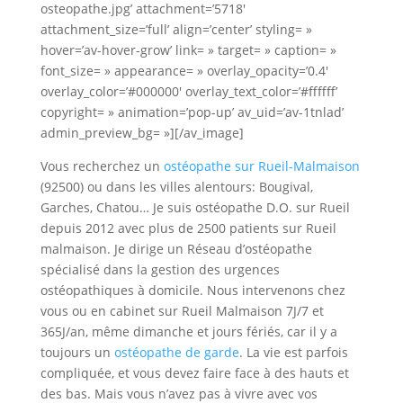
osteopathe.jpg’ attachment=’5718′
attachment_size=’full’ align=’center’ styling= »
hover=’av-hover-grow’ link= » target= » caption= »
font_size= » appearance= » overlay_opacity=’0.4′
overlay_color=’#000000′ overlay_text_color=’#ffffff’
copyright= » animation=’pop-up’ av_uid=’av-1tnlad’
admin_preview_bg= »][/av_image]
Vous recherchez un
ostéopathe sur Rueil-Malmaison
(92500) ou dans les villes alentours: Bougival,
Garches, Chatou… Je suis ostéopathe D.O. sur Rueil
depuis 2012 avec plus de 2500 patients sur Rueil
malmaison. Je dirige un Réseau d’ostéopathe
spécialisé dans la gestion des urgences
ostéopathiques à domicile. Nous intervenons chez
vous ou en cabinet sur Rueil Malmaison 7J/7 et
365J/an, même dimanche et jours fériés, car il y a
toujours un
ostéopathe de garde
. La vie est parfois
compliquée, et vous devez faire face à des hauts et
des bas. Mais vous n’avez pas à vivre avec vos