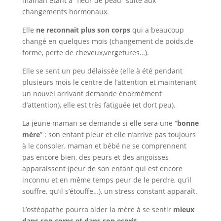
maman étant à “fleur de peau” suite aux
changements hormonaux.
Elle
ne reconnait plus son corps
qui a beaucoup
changé en quelques mois (changement de poids,de
forme, perte de cheveux,vergetures…).
Elle se sent un peu délaissée (elle à été pendant
plusieurs mois le centre de l’attention et maintenant
un nouvel arrivant demande énormément
d’attention), elle est très fatiguée (et dort peu).
La jeune maman se demande si elle sera une “
bonne
mère
” : son enfant pleur et elle n’arrive pas toujours
à le consoler, maman et bébé ne se comprennent
pas encore bien, des peurs et des angoisses
apparaissent (peur de son enfant qui est encore
inconnu et en même temps peur de le perdre, qu’il
souffre, qu’il s’étouffe…), un stress constant apparaît.
L’ostéopathe pourra aider la mère à se sentir
mieux
dans son corps et dans son esprit.